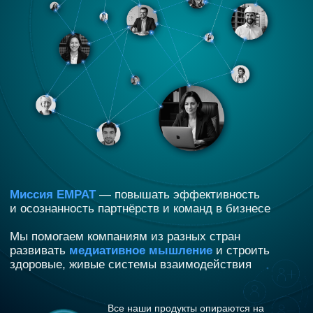
Миссия ЕМРАТ
— повышать эффективность
и осознанность партнёрств и команд в бизнесе
Мы помогаем компаниям из разных стран
развивать
медиативное мышление
и строить
здоровые, живые системы взаимодействия
Все наши продукты опираются на
биокибернетику и теорию живых
систем П.К. Анохина,
что позволяет
работать не с «симптомами»,
а с глубокими системными
взаимосвязями в бизнесе
Что такое ЕМРАТ?
ЕМРАТ — это единая международная платформа,
объединяющая
5 авторских продуктов,
созданных
медиатором, исследователем и практиком
Анной Сорокиной,
и поддержанных международной командой
из Нидерландов, России, Германии, Великобритании, Кипра
и других стран.