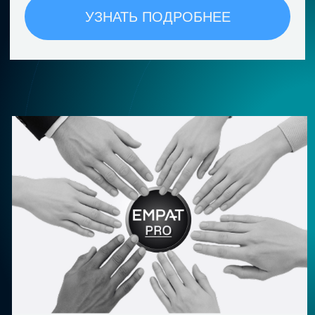
лидерства.
Хотите присоединиться
или узнать больше?
Хочу узнать подробнее о продуктах
ЕМРАТ
Интересует корпоративное
сотрудничество
Хочу пройти обучение / принять
участие
или команду ЕМРАТ
Хочу пригласить Анну Сорокину
Есть вопрос / предложение / идея
Заполните форму заявки, и мы свяжемся
с вами в ближайшее время:
ЗАПОЛНИТЬ ЗАЯВКУ