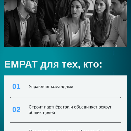
04
усиления синергии
Хочет делать это не через давление и
05
контроль, а через смысл, осознанность и
живое взаимодействие
Продукты ЕМРАТ:
тестовый
режим