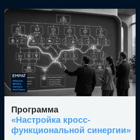
УЗНАТЬ ПОДРОБНЕЕ
Развитие
медиативного
лидерства в бизнесе
Помогаем компаниям настраивать коммуникацию
для эффективного достижения бизнес-целей:
от диагностики и обучения медиативному
лидерству до запуска и сопровождения внутренней