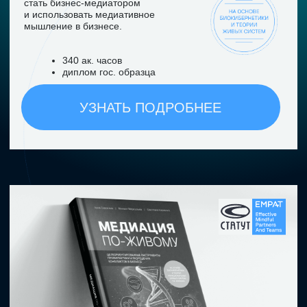
Сообщество
«EMPAT PRO»
Пространство для лидеров, заинтересованных в
эффективном достижении своих жизненных целей
и безопасном взаимодействии
с конфликтом.
Развиваем медиативное мышление, прокачиваем 5
опор устойчивости в конфликте, делимся опытом,
растём вместе.
УЗНАТЬ ПОДРОБНЕЕ