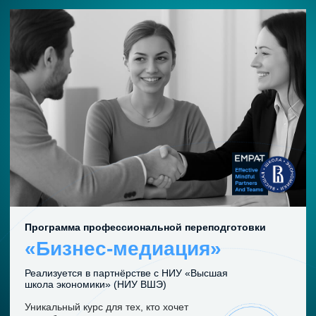
Интенсив
«Медиация по-живому»
Интенсивное погружение в биокибернетику и практику
живого медиативного лидерства.
Онлайн-программа погружения в мир биокибернетики,
инновационный подход к достижению целей
и безопасного взаимодействия с конфликтом.
Развивает устойчивость и эмпатию, предотвращает
выгорание.
УЗНАТЬ ПОДРОБНЕЕ