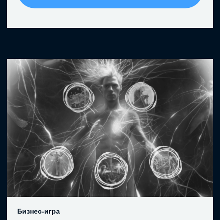
Здесь вы можете скачать
брошюру по всем продуктам
ЕМРАТ
СКАЧАТЬ БРОШЮРУ
Почему выбирают
EMPAT?
Основан на научном подходе
Работает на глубинном уровне, а не
снимает поверхностные симптомы
Создан медиатором с международной
квалификацией IMI
Протестировано в компаниях разных
стран и культур