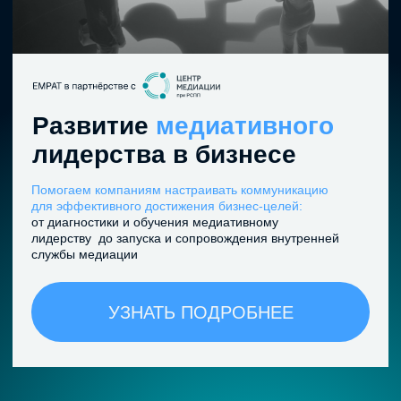
Бизнес-игра
«Живая компания»
Игра-тренажёр для командной диагностики и
трансформации.
В формате игровой бизнес-симуляции создадим
единый организм вашей команды. Игра построена
на концепции Нормана Вольфа «The Living
Organization»
и Теории Живых систем П.К. Анохина.
УЗНАТЬ ПОДРОБНЕЕ