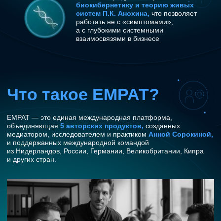
ЕМРАТ для тех, кто:
01
Управляет командами
Строит партнёрства и объединяет вокруг
02
общих целей
Проходит периоды трансформаций и
03
изменений
Ищет способы преодоления конфликтов и