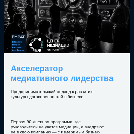
стать бизнес-медиатором
и использовать медиативное
мышление в бизнесе.
340 ак. часов
диплом гос. образца
УЗНАТЬ ПОДРОБНЕЕ
Книга
Медиация по-живому