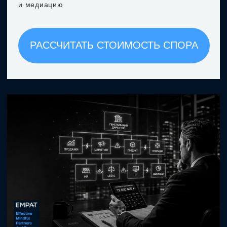
Программа
«Настройка кросс-
функциональной синергии»
Позволяет:
- измерить уровень кросс-функциональной
синергии (CFSI), доверия (BFS) и качества
взаимодействия (внутренний NPS);
- выявить причины рассогласования и стоимость
внутренних конфликтов;
- разработать программу изменений и
подготовить амбассадоров новой культуры
медиативного лидерства.
УЗНАТЬ ПОДРОБНЕЕ