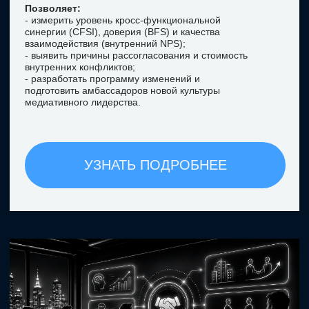
службы медиации
УЗНАТЬ ПОДРОБНЕЕ
Программа профессиональной переподготовки
«Бизнес-медиация»
Реализуется в партнёрстве с НИУ «Высшая
школа экономики» (НИУ ВШЭ)
Уникальный курс для тех, кто хочет