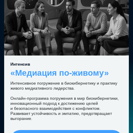
Основатель международного проекта ЕМРАТ
Юрист
Психолог
Коуч
Бизнес-тренер
Фасилитатор Осознанного партнёрства в бизнесе
Медиатор, квалифицированный IMI (International
Mediation Institute)
Основатель школы EMPAT Mediation School, соавтор
программы проф. переподготовки «Бизнес-медиация»
в НИУ ВШЭ
Руководитель Центра медиации при РСПП 2021–2022
Представитель Центра медиации при РСПП в
Европейском Союзе (Гаага, Нидерланды) с 2022 по
наст. время
Автор игровой бизнес-симуляции «Живая компания»
EMPAT
— это не просто
обучение.
Это
движение.
Это
экосистема
нового