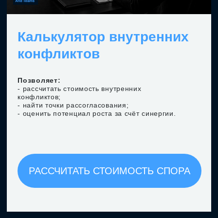
Акселератор
медиативного лидерства
Предпринимательский подход к развитию
культуры договоренностей в бизнесе
Первая 90-дневная программа, где
руководители не учатся медиации, а внедряют
её в свою компанию — с измеримым бизнес-
результатом