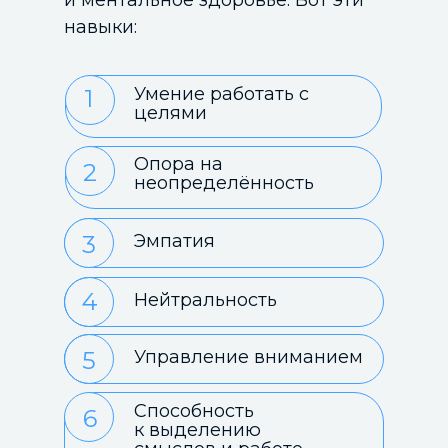
и ментальное здоровье. Вот эти
навыки:
Умение работать с
1
целями
Опора на
2
неопределённость
3
Эмпатия
4
Нейтральность
5
Управление вниманием
Способность
6
к выделению