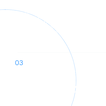
В качестве фасилитаторов групповых
практик интенсива выступают
практикующие профессиональные
медиаторы, в том числе
преподаватели программы «Бизнес-
медиация» в НИУ ВШЭ
и занимающие лидирующие позиции
в Центре медиации при РСПП
Поддерживающее поле
единомышленников
В интенсиве участвуют
исключительно специалисты,
постоянно взаимодействующие
с конфликтами в бизнес-среде, что
способствует созданию
пространства расширения,