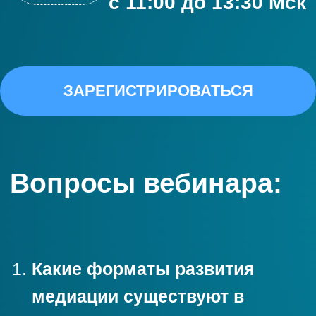
Презентации форматов
развития медиации:
Опыт Сбербанка
Спикер: Уточняется
Опыт Ренессанс Страхование
Спикер: Юлия Тычинкина
Руководитель по корпоративной
культуре и медиации конфликтов
“Ренессанс Страхование”
Опыт Газпром нефть
Спикер: Мария Наконечная,
Директор по правовым вопросам
Центра развития бизнес-