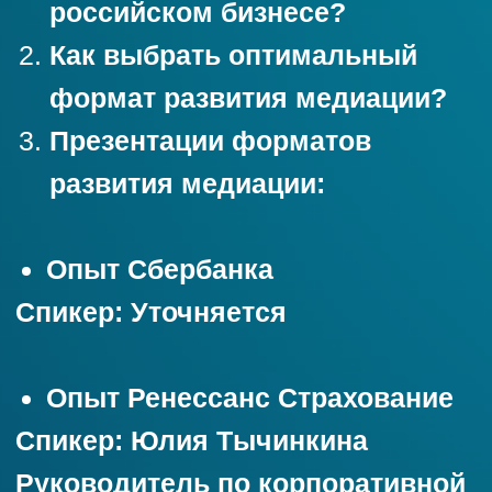
партнерства “Газпромнефть
Экспертные решения”