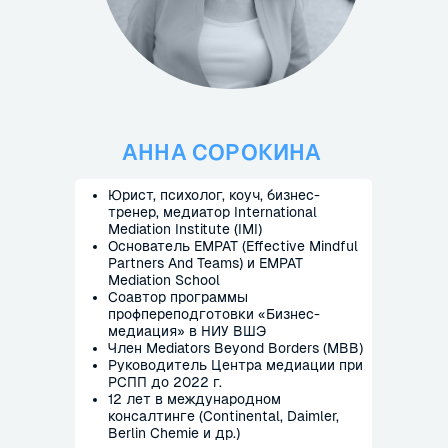
практический алгоритм анализа
организационных рассогласований
и
набор инструментов для повышения
качества взаимодействия между
подразделениями, командами и
ключевыми стейкхолдерами
компании.
АННА СОРОКИНА
Юрист, психолог, коуч, бизнес-
тренер, медиатор International
Mediation Institute (IMI)
Основатель EMPAT (Effective Mindful
Partners And Teams) и EMPAT
Mediation School
Соавтор программы
профпереподготовки «Бизнес-
медиация» в НИУ ВШЭ
Член Mediators Beyond Borders (MBB)
Руководитель Центра медиации при
РСПП до 2022 г.
12 лет в международном
консалтинге (Continental, Daimler,
Berlin Chemie и др.)