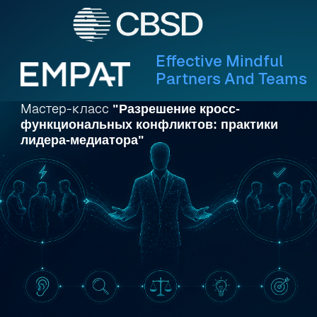
Effective Mindful
Partners And Teams
Мастер-класс
"Разрешение кросс-
функциональных конфликтов: практики
лидера-медиатора"
23 июня (вторник)
c 10:00 до 12:00 Мск
офис CBSD, Москва, 3-й
Нижнелихоборский пр-д, 3с2