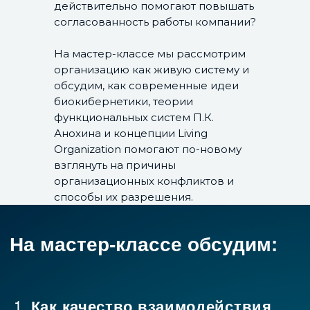
действительно помогают повышать
изменениям и повторяющихся
согласованность работы компании?
кросс-функциональных
конфликтов
На мастер-классе мы рассмотрим
Почему руководителям уже
организацию как живую систему и
обсудим, как современные идеи
недостаточно эффективно
биокибернетики, теории
управлять собственной
функциональных систем П.К.
функцией — и приходится
Анохина и концепции Living
учиться управлять качеством
Organization помогают по-новому
взглянуть на причины
взаимодействия между
организационных конфликтов и
функциями
способы их разрешения.
Какие управленческие ошибки
усиливают рассогласование
между подразделениями и
командами
Какие практики и инструменты