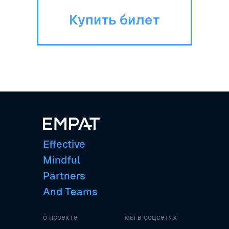
Купить билет
Effective
Mindful
Partners
And Teams
о проекте
мы в соцсетях