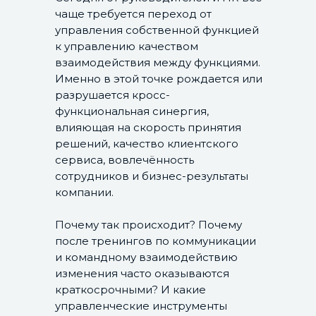
чаще требуется переход от
управления собственной функцией
к управлению качеством
взаимодействия между функциями.
Именно в этой точке рождается или
разрушается кросс-
функциональная синергия,
влияющая на скорость принятия
На мастер-классе обсудим:
решений, качество клиентского
сервиса, вовлечённость
сотрудников и бизнес-результаты
Как качество взаимодействия
компании.
между подразделениями влияет
на достижение компанией
Почему так происходит? Почему
бизнес-показателей
после тренингов по коммуникации
и командному взаимодействию
Как теория живых систем
изменения часто оказываются
объясняет причины
краткосрочными? И какие
конкуренции, сопротивления
управленческие инструменты