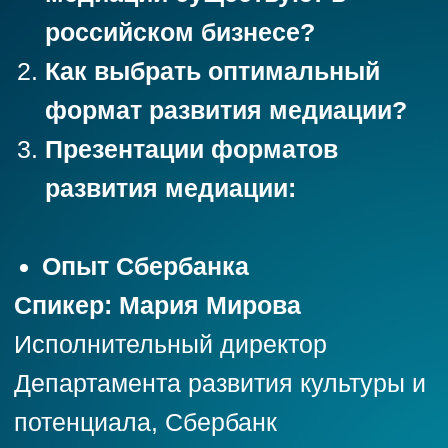
Спикер: Юлия Тычинкина
Руководитель по корпоративной
культуре и медиации конфликтов
“Ренессанс Страхование”
Опыт Газпром нефть
Спикер: Мария Наконечная,
Директор по правовым вопросам
Центра развития бизнес-
партнерства “Газпромнефть
Экспертные решения”