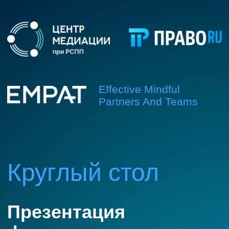
Effective Mindful
Partners And Teams
Круглый стол
Презентация
форматов внутренних
служб медиации в
бизнесе