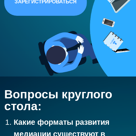
Какие форматы развития
медиации существуют в
российском бизнесе?
Как выбрать оптимальный
формат развития медиации?
Презентации форматов
развития медиации:
Опыт Сбербанка
Спикер: Мария Мирова
Исполнительный директор
Департамента развития культуры и
потенциала, Сбербанк
Опыт Ренессанс Страхование